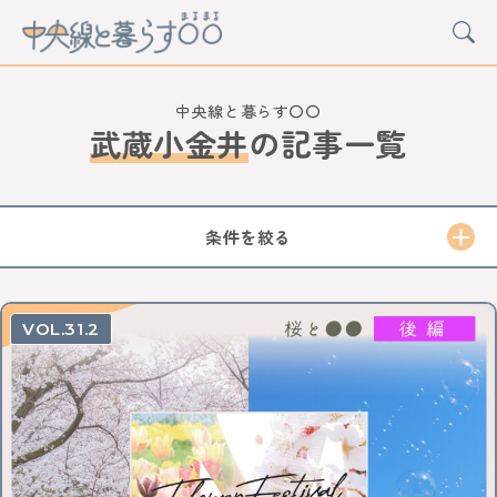
中央線と暮らす〇〇
武蔵小金井
の
記事一覧
CATEGORY
カルチャー
グルメ
アート
イベント
条件を絞る
STATION
中野
高円寺
阿佐ケ谷
荻窪
西荻窪
吉祥寺
31.2
三鷹
武蔵境
東小金井
武蔵小金井
国分寺
西国分寺
国立
立川
日野
豊田
八王子
西八王子
高尾
西立川
東中神
中神
昭島
拝島
牛浜
福生
羽村
小作
河辺
東青梅
青梅