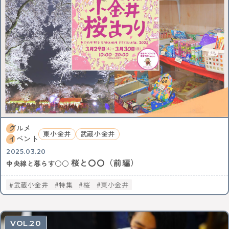
中央線ビールフェスティバル
吉祥寺
本
古本
絵本
コーヒー
カフェ
ヴィンテージ
骨董市
木工チャレンジ
ビール
グルメ
ビールフェスティバル
クラフトビール
カーブーツ
中央線コーヒーフェスティバル
レトロ
通信
はじまるしぇ
パン
デザート
ケーキ
ジャズ
音楽
阿佐谷
カレーなる戦い
中央線パンまつり
高円寺フェス
カレー
NTT技術史料館
謎解き
ファミリー向け
ファミリーイベント
武蔵境
遊び
高円寺
NTT
グルメ
東小金井
武蔵小金井
イベント
全ての記事をみる
2025.03.20
桜と〇〇（前編）
中央線と暮らす○○
おすすめ情報を投稿する
武蔵小金井
特集
桜
東小金井
20