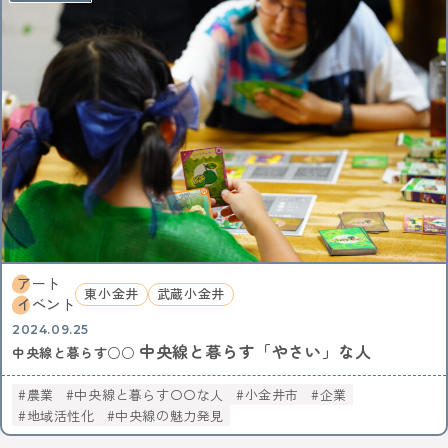
アート
東小金井
武蔵小金井
イベント
2024.09.25
中央線と暮らす「やさい」な人
中央線と暮らす○○
農業
中央線と暮らす〇〇な人
小金井市
企業
地域活性化
中央線の魅力発見