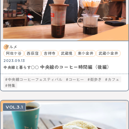
グルメ
阿佐ケ谷
西荻窪
吉祥寺
武蔵境
東小金井
武蔵小金井
2023.09.13
中央線のコーヒー時間編（後編）
中央線と暮らす○○
中央線コーヒーフェスティバル
コーヒー
街歩き
カフェ
特集
3.1