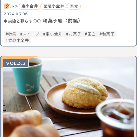
グルメ
東小金井
武蔵小金井
国立
2024.03.06
和菓子編（前編）
中央線と暮らす○○
特集
スイーツ
東小金井
お菓子
国立
和菓子
武蔵小金井
3.3