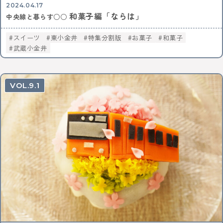
2024.04.17
和菓子編「ならは」
中央線と暮らす○○
スイーツ
東小金井
特集分割版
お菓子
和菓子
武蔵小金井
9.1