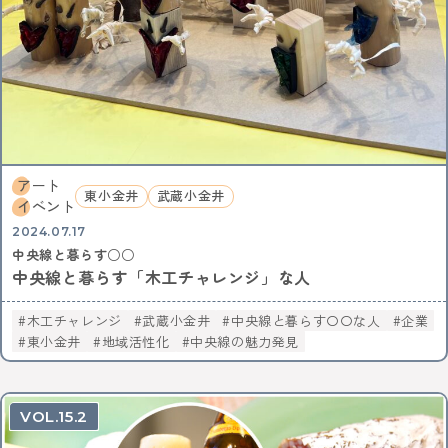
アート
東小金井
武蔵小金井
イベント
2024.07.17
中央線と暮らす○○
中央線と暮らす「木工チャレンジ」な人
木工チャレンジ
武蔵小金井
中央線と暮らす〇〇な人
企業
東小金井
地域活性化
中央線の魅力発見
15.2