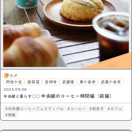
グルメ
阿佐ケ谷
西荻窪
吉祥寺
武蔵境
東小金井
武蔵小金井
2023.09.06
中央線のコーヒー時間編（前編）
中央線と暮らす○○
中央線コーヒーフェスティバル
コーヒー
街歩き
カフェ
特集