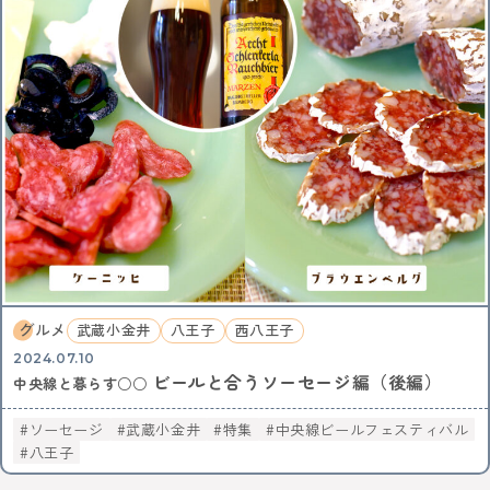
グルメ
武蔵小金井
八王子
西八王子
2024.07.10
ビールと合うソーセージ編（後編）
中央線と暮らす○○
ソーセージ
武蔵小金井
特集
中央線ビールフェスティバル
八王子