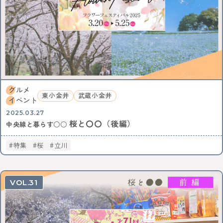
KEYWORD
イルミネーション
お菓子
三鷹
八王子
西八王子
レポート
特集
特集分割版
中央線〇〇散歩
イタリアン
国立
武蔵小金井
東小金井
和菓子
スイーツ
チョコレート
写真
ポートレート
中野サンプラザ
中野ブロードウェイ
中野
サブカル
歴史
アニメ
杉並区
武蔵野市
ゴミ処理場
体験
ワークショップ
グルメ
東小金井
武蔵小金井
バレンタイン
立川
サポート記事
カフェ散歩
イベント
イベント
かき氷
阿佐ヶ谷
荻窪
2025.03.27
桜と〇〇（後編）
自動車教習所 武蔵境
昭和記念公園
サイエンス
中央線と暮らす○○
イマジナス
農業
小金井市
西国分寺
高尾
特集
桜
立川
動物
中央線からはじまるしぇ
立川市
日本酒
ノミノイチ
ソーセージ
定食
中央線と暮らす〇〇な人
企業
地域活性化
中央線の魅力発見
辛い物
とんがらしフェスタ
31
家具
雑貨
リノベーション
模様替え
食器
美術館
国分寺
西荻窪
パンまつり
桜
フォトスポット
街歩き