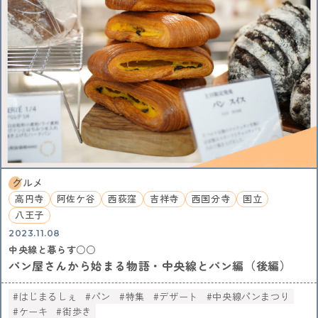
グルメ
高円寺
阿佐ケ谷
西荻窪
吉祥寺
西国分寺
国立
八王子
2023.11.08
中央線と暮らす○○
パン屋さんから始まる物語・中央線とパン編（後編）
はじまるしぇ
パン
特集
デザート
中央線パンまつり
ケーキ
街歩き