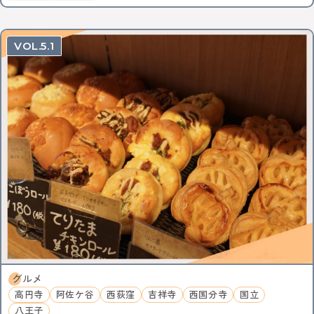
5.1
グルメ
高円寺
阿佐ケ谷
西荻窪
吉祥寺
西国分寺
国立
八王子