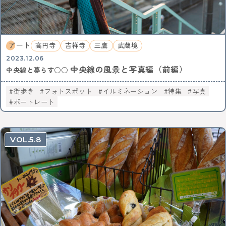
アート
高円寺
吉祥寺
三鷹
武蔵境
2023.12.06
中央線の風景と写真編（前編）
中央線と暮らす○○
街歩き
フォトスポット
イルミネーション
特集
写真
ポートレート
5.8