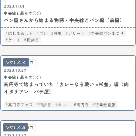
2023.11.01
中央線と暮らす○○
パン屋さんから始まる物語・中央線とパン編（前編）
はじまるしぇ
パン
特集
デザート
中央線パンまつり
ケーキ
街歩き
4.4
グルメ
高円寺
2023.10.27
中央線と暮らす○○
高円寺で始まっていた「カレーなる戦いin杉並」編（肉
イタリアン パテ屋）
高円寺フェス
街歩き
カレー
高円寺
特集分割版
4.5
グルメ
高円寺
2023.10.27