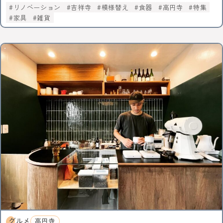
リノベーション
吉祥寺
模様替え
食器
高円寺
特集
家具
雑貨
グルメ
高円寺