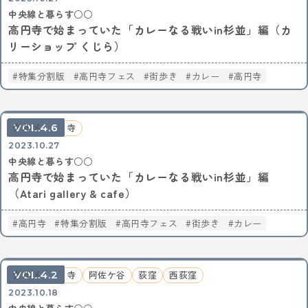
中央線と暮らす○○
高円寺で始まっていた「カレーなる戦いin杉並」編（カ
リーショップ くじら）
特集分割版
高円寺フェス
街歩き
カレー
高円寺
4.6
グルメ
高円寺
2023.10.27
中央線と暮らす○○
高円寺で始まっていた「カレーなる戦いin杉並」編
（Atari gallery & cafe）
高円寺
特集分割版
高円寺フェス
街歩き
カレー
4.2
グルメ
高円寺
阿佐ケ谷
荻窪
西荻窪
2023.10.18