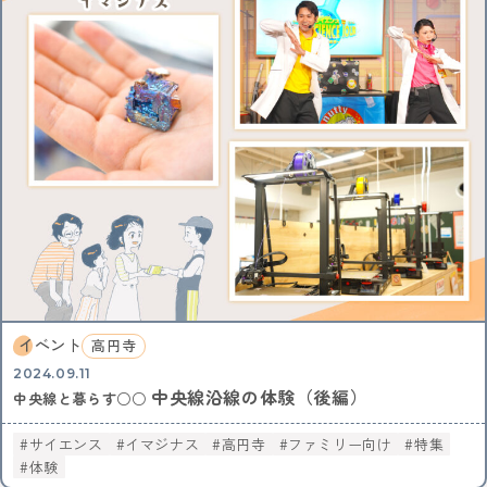
中央線ビールフェスティバル
吉祥寺
本
古本
絵本
コーヒー
カフェ
ヴィンテージ
骨董市
木工チャレンジ
ビール
グルメ
ビールフェスティバル
クラフトビール
カーブーツ
中央線コーヒーフェスティバル
レトロ
通信
はじまるしぇ
パン
デザート
ケーキ
ジャズ
音楽
阿佐谷
カレーなる戦い
中央線パンまつり
高円寺フェス
カレー
NTT技術史料館
謎解き
ファミリー向け
ファミリーイベント
武蔵境
遊び
高円寺
NTT
全ての記事をみる
イベント
高円寺
2024.09.11
おすすめ情報を投稿する
中央線沿線の体験（後編）
中央線と暮らす○○
サイエンス
イマジナス
高円寺
ファミリー向け
特集
体験