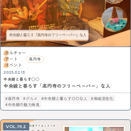
KEYWORD
イルミネーション
お菓子
三鷹
八王子
西八王子
レポート
特集
特集分割版
中央線〇〇散歩
イタリアン
国立
武蔵小金井
東小金井
和菓子
スイーツ
チョコレート
写真
ポートレート
中野サンプラザ
中野ブロードウェイ
中野
サブカル
歴史
アニメ
杉並区
武蔵野市
ゴミ処理場
体験
ワークショップ
カルチャー
バレンタイン
立川
サポート記事
カフェ散歩
アート
高円寺
イベント
イベント
かき氷
阿佐ヶ谷
荻窪
自動車教習所 武蔵境
昭和記念公園
サイエンス
2025.02.13
中央線と暮らす○○
イマジナス
農業
小金井市
西国分寺
高尾
中央線と暮らす「高円寺のフリーペーパー」な人
動物
中央線からはじまるしぇ
立川市
日本酒
ノミノイチ
ソーセージ
定食
高円寺
グルメ
中央線と暮らす〇〇な人
地域活性化
中央線と暮らす〇〇な人
企業
地域活性化
中央線の魅力発見
中央線の魅力発見
辛い物
とんがらしフェスタ
家具
雑貨
リノベーション
模様替え
食器
美術館
国分寺
西荻窪
パンまつり
桜
フォトスポット
街歩き
19.2