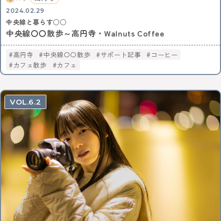
2024.02.29
中央線と暮らす○○
中央線〇〇散歩～高円寺・Walnuts Coffee
高円寺
中央線〇〇散歩
サポート記事
コーヒー
カフェ散歩
カフェ
6.2