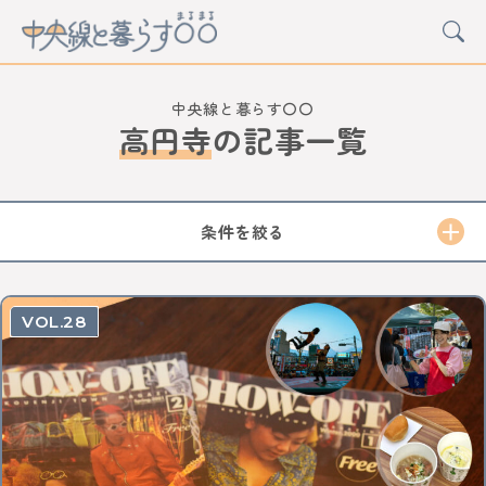
中央線と暮らす〇〇
高円寺
の
記事一覧
CATEGORY
カルチャー
グルメ
アート
イベント
条件を絞る
STATION
中野
高円寺
阿佐ケ谷
荻窪
西荻窪
吉祥寺
28
三鷹
武蔵境
東小金井
武蔵小金井
国分寺
西国分寺
国立
立川
日野
豊田
八王子
西八王子
高尾
西立川
東中神
中神
昭島
拝島
牛浜
福生
羽村
小作
河辺
東青梅
青梅