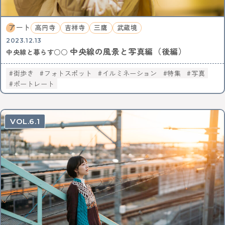
アート
高円寺
吉祥寺
三鷹
武蔵境
2023.12.13
中央線の風景と写真編（後編）
中央線と暮らす○○
街歩き
フォトスポット
イルミネーション
特集
写真
ポートレート
6.1