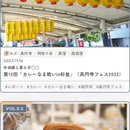
グルメ
高円寺
阿佐ケ谷
荻窪
西荻窪
2023.11.14
中央線と暮らす○○
第13回「カレーなる戦いin杉並」（高円寺フェス2023）
レポート
カレー
カレーなる戦い
高円寺
高円寺フェス
5.2