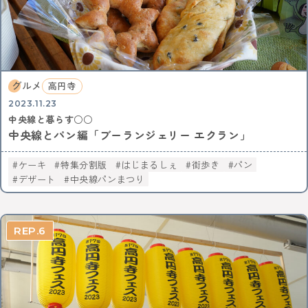
グルメ
高円寺
2023.11.23
中央線と暮らす○○
中央線とパン編「ブーランジェリー エクラン」
ケーキ
特集分割版
はじまるしぇ
街歩き
パン
デザート
中央線パンまつり
6