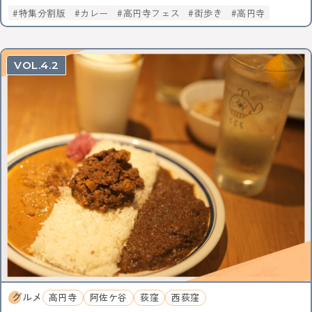
特集分割版
カレー
高円寺フェス
街歩き
高円寺
4.2
グルメ
高円寺
阿佐ケ谷
荻窪
西荻窪