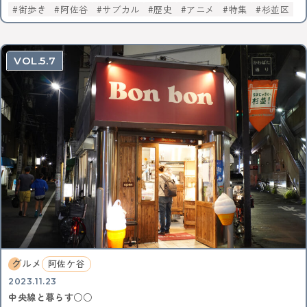
街歩き
阿佐谷
サブカル
歴史
アニメ
特集
杉並区
5.7
グルメ
阿佐ケ谷
2023.11.23
中央線と暮らす○○