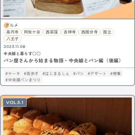
グルメ
高円寺
阿佐ケ谷
西荻窪
吉祥寺
西国分寺
国立
八王子
2023.11.08
中央線と暮らす○○
パン屋さんから始まる物語・中央線とパン編（後編）
ケーキ
街歩き
はじまるしぇ
パン
デザート
特集
中央線パンまつり
5.1