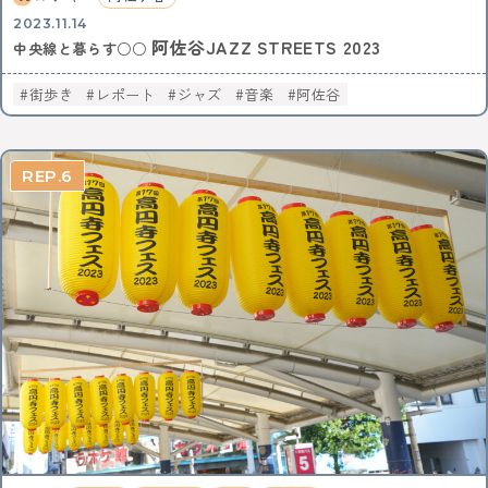
2023.11.14
阿佐谷JAZZ STREETS 2023
中央線と暮らす○○
街歩き
レポート
ジャズ
音楽
阿佐谷
6