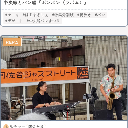
中央線とパン編「ボンボン（ラポム）」
ケーキ
はじまるしぇ
特集分割版
街歩き
パン
デザート
中央線パンまつり
5
カルチャー
阿佐ケ谷