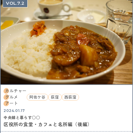
中央線ビールフェスティバル
吉祥寺
本
古本
7.2
絵本
コーヒー
カフェ
ヴィンテージ
骨董市
木工チャレンジ
ビール
グルメ
ビールフェスティバル
クラフトビール
カーブーツ
中央線コーヒーフェスティバル
レトロ
通信
はじまるしぇ
パン
デザート
ケーキ
ジャズ
音楽
阿佐谷
カレーなる戦い
中央線パンまつり
高円寺フェス
カレー
NTT技術史料館
謎解き
ファミリー向け
ファミリーイベント
武蔵境
遊び
高円寺
NTT
全ての記事をみる
カルチャー
グルメ
阿佐ケ谷
荻窪
西荻窪
アート
おすすめ情報を投稿する
2024.01.17
中央線と暮らす○○
区役所の食堂・カフェと名所編（後編）