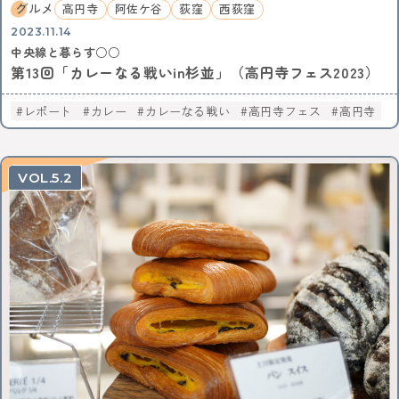
グルメ
高円寺
阿佐ケ谷
荻窪
西荻窪
2023.11.14
中央線と暮らす○○
第13回「カレーなる戦いin杉並」（高円寺フェス2023）
レポート
カレー
カレーなる戦い
高円寺フェス
高円寺
5.2