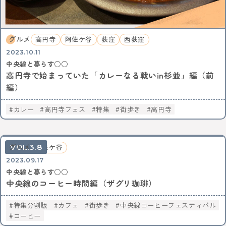
グルメ
高円寺
阿佐ケ谷
荻窪
西荻窪
2023.10.11
中央線と暮らす○○
高円寺で始まっていた「カレーなる戦いin杉並」編（前
編）
カレー
高円寺フェス
特集
街歩き
高円寺
3.8
グルメ
阿佐ケ谷
2023.09.17
中央線と暮らす○○
中央線のコーヒー時間編（ザグリ珈琲）
特集分割版
カフェ
街歩き
中央線コーヒーフェスティバル
コーヒー