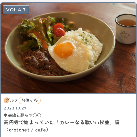
4.7
グルメ
阿佐ケ谷
2023.10.27
中央線と暮らす○○
高円寺で始まっていた「カレーなる戦いin杉並」編
（crotchet / cafe）