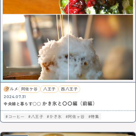
KEYWORD
イルミネーション
お菓子
三鷹
八王子
西八王子
レポート
特集
特集分割版
中央線〇〇散歩
イタリアン
国立
武蔵小金井
東小金井
和菓子
スイーツ
チョコレート
写真
ポートレート
中野サンプラザ
中野ブロードウェイ
中野
サブカル
歴史
アニメ
杉並区
武蔵野市
ゴミ処理場
体験
ワークショップ
バレンタイン
立川
サポート記事
カフェ散歩
イベント
かき氷
阿佐ヶ谷
荻窪
自動車教習所 武蔵境
昭和記念公園
サイエンス
イマジナス
農業
小金井市
西国分寺
高尾
グルメ
動物
中央線からはじまるしぇ
立川市
日本酒
阿佐ケ谷
八王子
西八王子
ノミノイチ
ソーセージ
定食
2024.07.31
かき氷と〇〇編（前編）
中央線と暮らす〇〇な人
企業
地域活性化
中央線と暮らす○○
中央線の魅力発見
辛い物
とんがらしフェスタ
コーヒー
八王子
かき氷
阿佐ヶ谷
特集
家具
雑貨
リノベーション
模様替え
食器
美術館
国分寺
西荻窪
パンまつり
桜
フォトスポット
街歩き