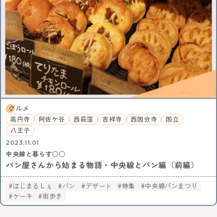
グルメ
高円寺
阿佐ケ谷
西荻窪
吉祥寺
西国分寺
国立
八王子
2023.11.01
中央線と暮らす○○
パン屋さんから始まる物語・中央線とパン編（前編）
はじまるしぇ
パン
デザート
特集
中央線パンまつり
ケーキ
街歩き