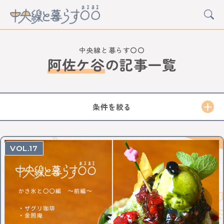
中央線と暮らす〇〇
阿佐ケ谷
の
記事一覧
CATEGORY
カルチャー
グルメ
アート
イベント
条件を絞る
STATION
中野
高円寺
阿佐ケ谷
荻窪
西荻窪
吉祥寺
17
三鷹
武蔵境
東小金井
武蔵小金井
国分寺
西国分寺
国立
立川
日野
豊田
八王子
西八王子
高尾
西立川
東中神
中神
昭島
拝島
牛浜
福生
羽村
小作
河辺
東青梅
青梅