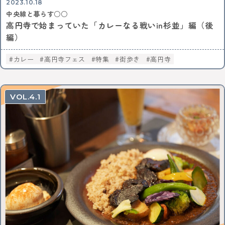
2023.10.18
中央線と暮らす○○
高円寺で始まっていた「カレーなる戦いin杉並」編（後
編）
カレー
高円寺フェス
特集
街歩き
高円寺
4.1