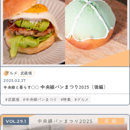
中央線ビールフェスティバル
吉祥寺
本
古本
絵本
コーヒー
カフェ
ヴィンテージ
骨董市
木工チャレンジ
ビール
グルメ
ビールフェスティバル
クラフトビール
カーブーツ
中央線コーヒーフェスティバル
レトロ
通信
はじまるしぇ
パン
デザート
ケーキ
ジャズ
音楽
阿佐谷
カレーなる戦い
中央線パンまつり
高円寺フェス
カレー
NTT技術史料館
謎解き
ファミリー向け
ファミリーイベント
武蔵境
遊び
高円寺
NTT
グルメ
武蔵境
全ての記事をみる
2025.02.27
中央線パンまつり2025（後編）
中央線と暮らす○○
武蔵境
中央線パンまつり
特集
グルメ
おすすめ情報を投稿する
29.1