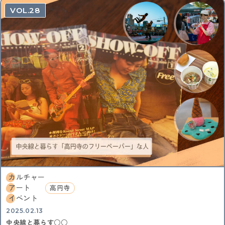
28
カルチャー
アート
高円寺
イベント
2025.02.13
中央線と暮らす○○