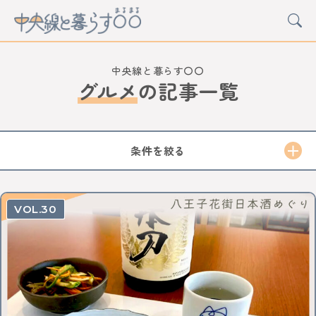
中央線と暮らす〇〇
グルメ
の
記事一覧
CATEGORY
カルチャー
グルメ
アート
イベント
条件を絞る
STATION
中野
高円寺
阿佐ケ谷
荻窪
西荻窪
吉祥寺
30
三鷹
武蔵境
東小金井
武蔵小金井
国分寺
西国分寺
国立
立川
日野
豊田
八王子
西八王子
高尾
西立川
東中神
中神
昭島
拝島
牛浜
福生
羽村
小作
河辺
東青梅
青梅