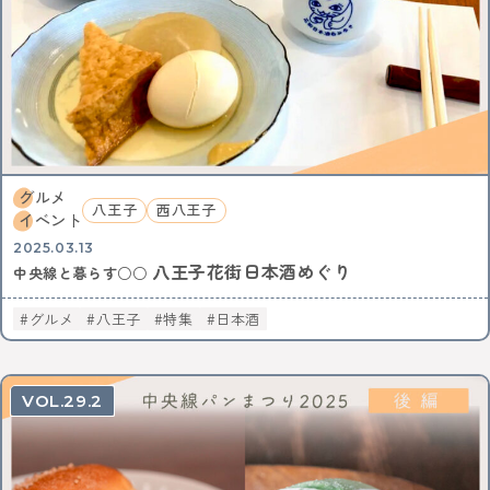
KEYWORD
イルミネーション
お菓子
三鷹
八王子
西八王子
レポート
特集
特集分割版
中央線〇〇散歩
イタリアン
国立
武蔵小金井
東小金井
和菓子
スイーツ
チョコレート
写真
ポートレート
中野サンプラザ
中野ブロードウェイ
中野
サブカル
歴史
アニメ
杉並区
武蔵野市
ゴミ処理場
体験
ワークショップ
グルメ
八王子
西八王子
バレンタイン
立川
サポート記事
カフェ散歩
イベント
イベント
かき氷
阿佐ヶ谷
荻窪
2025.03.13
八王子花街日本酒めぐり
自動車教習所 武蔵境
昭和記念公園
サイエンス
中央線と暮らす○○
イマジナス
農業
小金井市
西国分寺
高尾
グルメ
八王子
特集
日本酒
動物
中央線からはじまるしぇ
立川市
日本酒
ノミノイチ
ソーセージ
定食
中央線と暮らす〇〇な人
企業
地域活性化
中央線の魅力発見
辛い物
とんがらしフェスタ
29.2
家具
雑貨
リノベーション
模様替え
食器
美術館
国分寺
西荻窪
パンまつり
桜
フォトスポット
街歩き