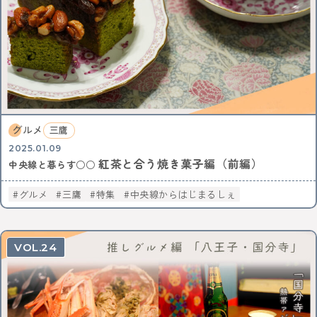
グルメ
三鷹
2025.01.09
紅茶と合う焼き菓子編（前編）
中央線と暮らす○○
グルメ
三鷹
特集
中央線からはじまるしぇ
24