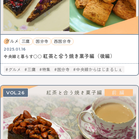
グルメ
三鷹
国分寺
西国分寺
2025.01.16
紅茶と合う焼き菓子編（後編）
中央線と暮らす○○
グルメ
三鷹
特集
国分寺
中央線からはじまるしぇ
26