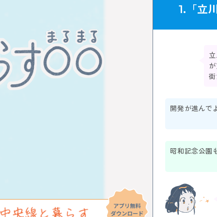
1.「
立
立
が
街
開発が進んで
昭和記念公園