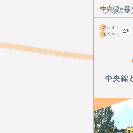
グルメ
立川
イベント
CATEGOR
カルチャー
中央線
STATION
中野
高円
武蔵境
東
国立
立川
西立川
東
小作
河辺
KEYWOR