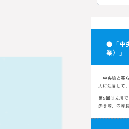
●「中
業）」
「中央線と暮
人に注目して
第9回は立川
歩き隊」の隊