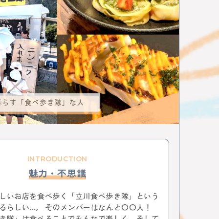
ション
お菓子
三鷹
八王子
西八王子
特集
特集分割版
中央線〇〇散歩
国立
武蔵小金井
東小金井
和菓子
チョコレート
写真
ポートレート
ラザ
中野ブロードウェイ
中野
サブカル
ニメ
杉並区
武蔵野市
ゴミ処理場
体験
ップ
バレンタイン
立川
サポート記事
イベント
かき氷
阿佐ヶ谷
荻窪
所 武蔵境
昭和記念公園
サイエンス
農業
小金井市
西国分寺
高尾
動物
はじまるしぇ
立川市
日本酒
ノミノイチ
定食
中央線と暮らす〇〇な人
企業
中央線の魅力発見
辛い物
フェスタ
家具
雑貨
リノベーション
INTRODUCTION
食器
美術館
国分寺
西荻窪
パンまつり
魅力・不思議
トスポット
街歩き
中央線ビールフェスティバル
本
古本
絵本
コーヒー
カフェ
しいお店を食べ歩く「立川食べ歩き隊」という
ジ
骨董市
木工チャレンジ
ビール
グルメ
るらしい…。 そのメンバーはなんと〇〇人！
スティバル
クラフトビール
カーブーツ
き隊」は食べることでみんなで楽しく、そして