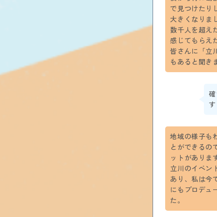
で見つけたり
大きくなりま
数千人を超え
感じてもらえ
皆さんに「立
もあると聞き
確
す
地域の様子も
とができるの
ットがありま
立川のイベン
あり、私は今
にもプロデュ
た。