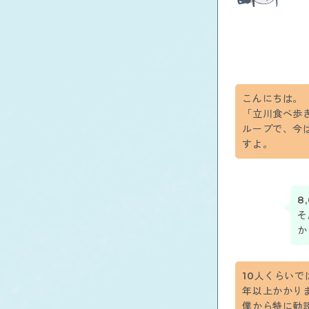
こんにちは。
「立川食べ歩き
ループで、今は
すよ。
8
そ
か
10人くらいで
年以上かかり
僕から特に勧