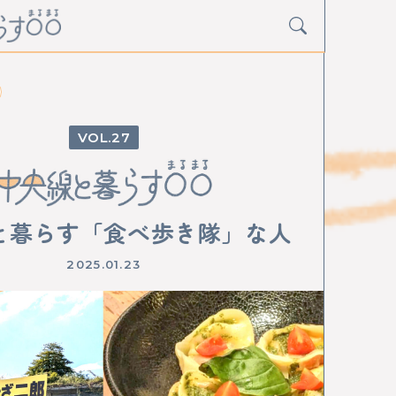
27
Y
グルメ
アート
イベント
と暮らす「食べ歩き隊」な人
寺
阿佐ケ谷
荻窪
西荻窪
吉祥寺
三鷹
2025.01.23
小金井
武蔵小金井
国分寺
西国分寺
日野
豊田
八王子
西八王子
高尾
中神
中神
昭島
拝島
牛浜
福生
羽村
東青梅
青梅
D