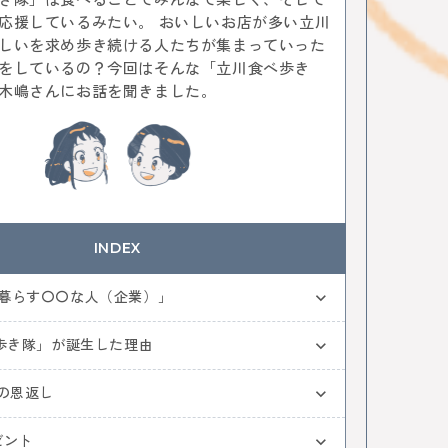
ヒーフェスティバル
レトロ
通信
応援しているみたい。 おいしいお店が多い立川
ぇ
パン
デザート
ケーキ
ジャズ
音楽
しいを求め歩き続ける人たちが集まっていった
カレーなる戦い
中央線パンまつり
高円寺フェス
をしているの？今回はそんな「立川食べ歩き
TT技術史料館
謎解き
ファミリー向け
木嶋さんにお話を聞きました。
イベント
武蔵境
遊び
高円寺
NTT
全ての記事をみる
おすすめ情報を投稿する
INDEX
暮らす〇〇な人（企業）」
べ歩き隊」が誕生した理由
への恩返し
ゼント