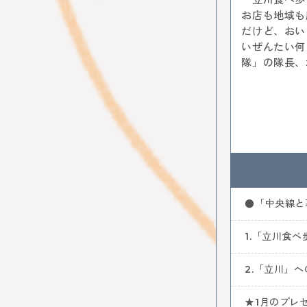
中央線コー
お店も地域も
はじまるし
だけど、おい
阿佐谷
いぜんたい何
カレー
N
隊」の隊長、
ファミリー
●「中央線と
1.「立川食
2.「立川」
★1月のプレ