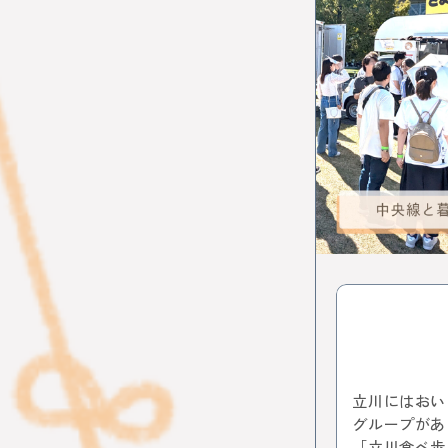
イルミネー
レポート
イタリアン
スイーツ
中野サンプ
歴史
ア
ワークショ
カフェ散歩
自動車教習
イマジナス
中央線から
ソーセージ
地域活性化
とんがらし
模様替え
桜
フォ
吉祥寺
立川にはおい
ヴィンテー
グループがあ
ビールフェ
「立川食べ歩