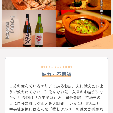
KEYWORD
イルミネーション
お菓子
三鷹
八王子
西八王子
レポート
特集
特集分割版
中央線〇〇散歩
イタリアン
国立
武蔵小金井
東小金井
和菓子
スイーツ
チョコレート
写真
ポートレート
中野サンプラザ
中野ブロードウェイ
中野
サブカル
歴史
アニメ
杉並区
武蔵野市
ゴミ処理場
体験
ワークショップ
バレンタイン
立川
サポート記事
カフェ散歩
イベント
かき氷
阿佐ヶ谷
荻窪
自動車教習所 武蔵境
昭和記念公園
サイエンス
INTRODUCTION
イマジナス
農業
小金井市
西国分寺
高尾
魅力・不思議
動物
中央線からはじまるしぇ
立川市
日本酒
ノミノイチ
ソーセージ
定食
中央線と暮らす〇〇な人
企業
地域活性化
自分の住んでいるエリアにあるお店。人に教えたいよ
中央線の魅力発見
辛い物
とんがらしフェスタ
うで教えたくない…？ そんなお気に入りのお店が知り
家具
雑貨
リノベーション
模様替え
食器
たい！ 今回は「八王子駅」と「国分寺駅」で地元の
美術館
国分寺
西荻窪
パンまつり
桜
人に自分の推しグルメを大調査！ いったいぜんたい
フォトスポット
街歩き
中央線沿線にはどんな「推しグルメ」の魅力が隠され