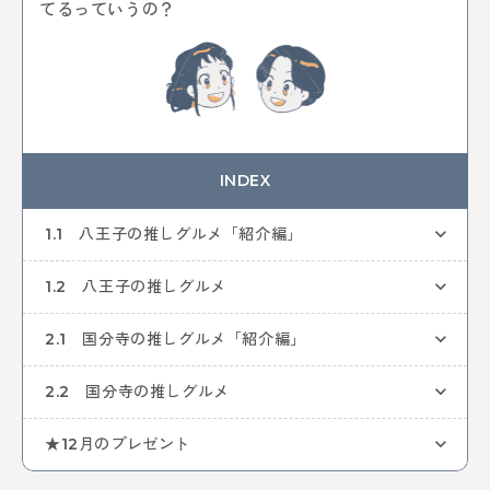
中央線ビールフェスティバル
吉祥寺
本
古本
てるっていうの？
絵本
コーヒー
カフェ
ヴィンテージ
骨董市
木工チャレンジ
ビール
グルメ
ビールフェスティバル
クラフトビール
カーブーツ
中央線コーヒーフェスティバル
レトロ
通信
はじまるしぇ
パン
デザート
ケーキ
ジャズ
音楽
阿佐谷
カレーなる戦い
中央線パンまつり
INDEX
高円寺フェス
カレー
NTT技術史料館
謎解き
ファミリー向け
ファミリーイベント
武蔵境
1.1 八王子の推しグルメ「紹介編」
遊び
高円寺
NTT
1.2 八王子の推しグルメ
全ての記事をみる
2.1 国分寺の推しグルメ「紹介編」
おすすめ情報を投稿する
2.2 国分寺の推しグルメ
★12月のプレゼント