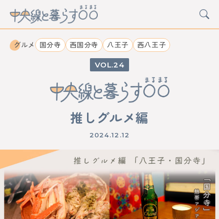
グルメ
国分寺
西国分寺
八王子
西八王子
24
CATEGORY
カルチャー
グルメ
アート
イベント
推しグルメ編
STATION
2024.12.12
中野
高円寺
阿佐ケ谷
荻窪
西荻窪
吉祥寺
三鷹
武蔵境
東小金井
武蔵小金井
国分寺
西国分寺
国立
立川
日野
豊田
八王子
西八王子
高尾
西立川
東中神
中神
昭島
拝島
牛浜
福生
羽村
小作
河辺
東青梅
青梅