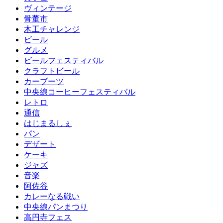
ヴィンテージ
骨董市
木工チャレンジ
ビール
グルメ
ビールフェスティバル
クラフトビール
カーブーツ
中央線コーヒーフェスティバル
レトロ
通信
はじまるしぇ
パン
デザート
ケーキ
ジャズ
音楽
阿佐谷
カレーなる戦い
中央線パンまつり
高円寺フェス