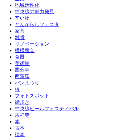
地域活性化
中央線の魅力発見
辛い物
とんがらしフェスタ
家具
雑貨
リノベーション
模様替え
食器
美術館
国分寺
西荻窪
パンまつり
桜
フォトスポット
街歩き
中央線ビールフェスティバル
吉祥寺
本
古本
絵本