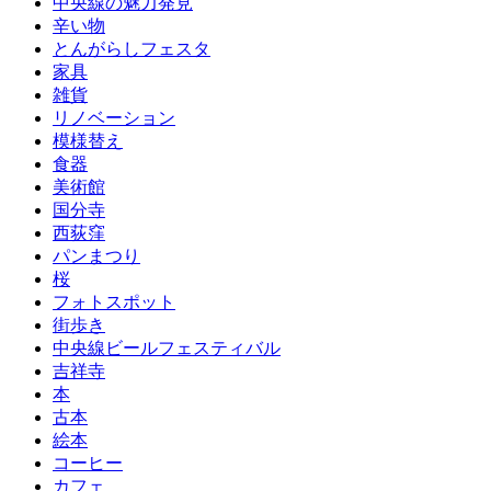
中央線の魅力発見
辛い物
とんがらしフェスタ
家具
雑貨
リノベーション
模様替え
食器
美術館
国分寺
西荻窪
パンまつり
桜
フォトスポット
街歩き
中央線ビールフェスティバル
吉祥寺
本
古本
絵本
コーヒー
カフェ