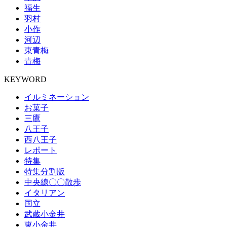
福生
羽村
小作
河辺
東青梅
青梅
KEYWORD
イルミネーション
お菓子
三鷹
八王子
西八王子
レポート
特集
特集分割版
中央線〇〇散歩
イタリアン
国立
武蔵小金井
東小金井