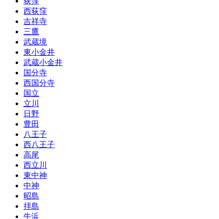
荻窪
西荻窪
吉祥寺
三鷹
武蔵境
東小金井
武蔵小金井
国分寺
西国分寺
国立
立川
日野
豊田
八王子
西八王子
高尾
西立川
東中神
中神
昭島
拝島
牛浜