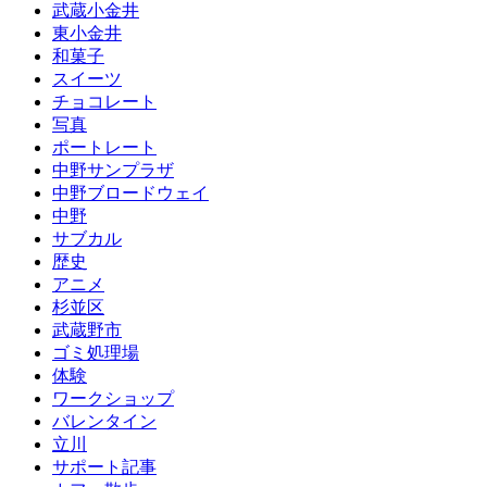
武蔵小金井
東小金井
和菓子
スイーツ
チョコレート
写真
ポートレート
中野サンプラザ
中野ブロードウェイ
中野
サブカル
歴史
アニメ
杉並区
武蔵野市
ゴミ処理場
体験
ワークショップ
バレンタイン
立川
サポート記事