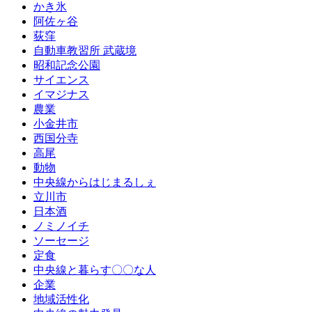
かき氷
阿佐ヶ谷
荻窪
自動車教習所 武蔵境
昭和記念公園
サイエンス
イマジナス
農業
小金井市
西国分寺
高尾
動物
中央線からはじまるしぇ
立川市
日本酒
ノミノイチ
ソーセージ
定食
中央線と暮らす〇〇な人
企業
地域活性化