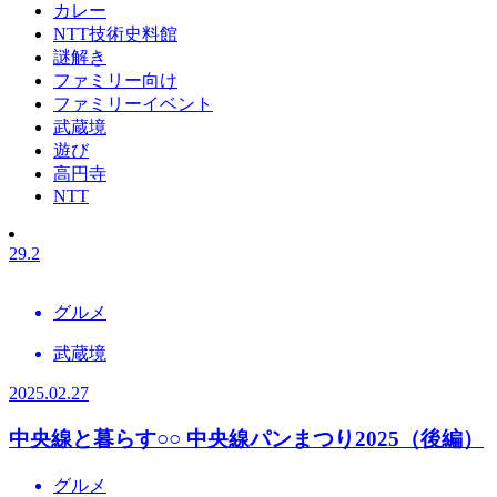
カレー
NTT技術史料館
謎解き
ファミリー向け
ファミリーイベント
武蔵境
遊び
高円寺
NTT
29.2
グルメ
武蔵境
2025.02.27
中央線と暮らす○○
中央線パンまつり2025（後編）
グルメ