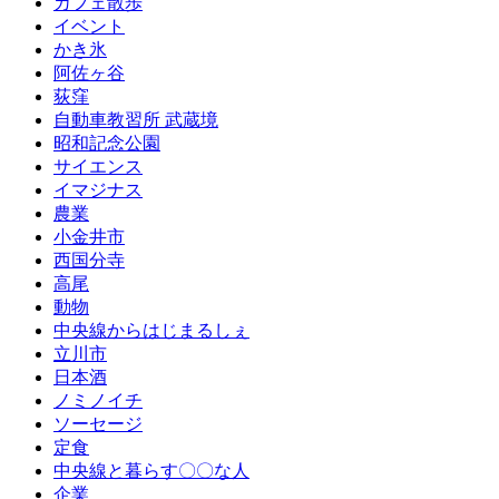
カフェ散歩
イベント
かき氷
阿佐ヶ谷
荻窪
自動車教習所 武蔵境
昭和記念公園
サイエンス
イマジナス
農業
小金井市
西国分寺
高尾
動物
中央線からはじまるしぇ
立川市
日本酒
ノミノイチ
ソーセージ
定食
中央線と暮らす〇〇な人
企業