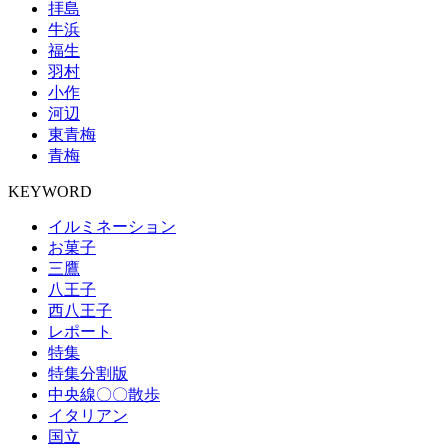
拝島
牛浜
福生
羽村
小作
河辺
東青梅
青梅
KEYWORD
イルミネーション
お菓子
三鷹
八王子
西八王子
レポート
特集
特集分割版
中央線〇〇散歩
イタリアン
国立