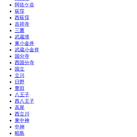
阿佐ケ谷
荻窪
西荻窪
吉祥寺
三鷹
武蔵境
東小金井
武蔵小金井
国分寺
西国分寺
国立
立川
日野
豊田
八王子
西八王子
高尾
西立川
東中神
中神
昭島