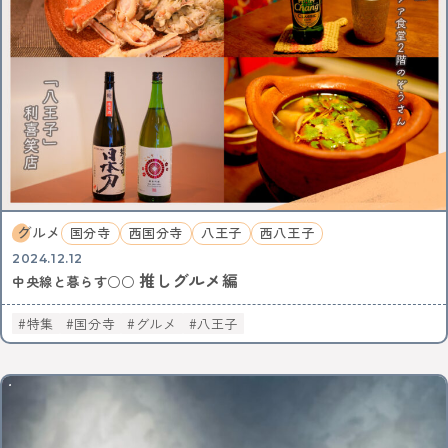
中央線ビールフェスティバル
吉祥寺
本
古本
絵本
コーヒー
カフェ
ヴィンテージ
骨董市
木工チャレンジ
ビール
グルメ
ビールフェスティバル
クラフトビール
カーブーツ
中央線コーヒーフェスティバル
レトロ
通信
はじまるしぇ
パン
デザート
ケーキ
ジャズ
音楽
阿佐谷
カレーなる戦い
中央線パンまつり
高円寺フェス
カレー
NTT技術史料館
謎解き
ファミリー向け
ファミリーイベント
武蔵境
遊び
高円寺
NTT
グルメ
国分寺
西国分寺
八王子
西八王子
2024.12.12
推しグルメ編
全ての記事をみる
中央線と暮らす○○
特集
国分寺
グルメ
八王子
おすすめ情報を投稿する