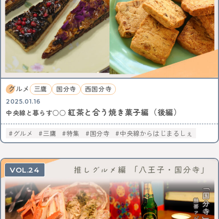
KEYWORD
イルミネーション
お菓子
三鷹
八王子
西八王子
レポート
特集
特集分割版
中央線〇〇散歩
イタリアン
国立
武蔵小金井
東小金井
和菓子
スイーツ
チョコレート
写真
ポートレート
中野サンプラザ
中野ブロードウェイ
中野
サブカル
歴史
アニメ
杉並区
武蔵野市
ゴミ処理場
体験
ワークショップ
グルメ
三鷹
国分寺
西国分寺
バレンタイン
立川
サポート記事
カフェ散歩
2025.01.16
イベント
かき氷
阿佐ヶ谷
荻窪
紅茶と合う焼き菓子編（後編）
中央線と暮らす○○
自動車教習所 武蔵境
昭和記念公園
サイエンス
イマジナス
農業
小金井市
西国分寺
高尾
グルメ
三鷹
特集
国分寺
中央線からはじまるしぇ
動物
中央線からはじまるしぇ
立川市
日本酒
ノミノイチ
ソーセージ
定食
中央線と暮らす〇〇な人
企業
地域活性化
24
中央線の魅力発見
辛い物
とんがらしフェスタ
家具
雑貨
リノベーション
模様替え
食器
美術館
国分寺
西荻窪
パンまつり
桜
フォトスポット
街歩き