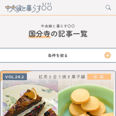
中央線と暮らす〇〇
国分寺
の
記事一覧
CATEGORY
カルチャー
グルメ
アート
イベント
条件を絞る
STATION
中野
高円寺
阿佐ケ谷
荻窪
西荻窪
吉祥寺
26.2
三鷹
武蔵境
東小金井
武蔵小金井
国分寺
西国分寺
国立
立川
日野
豊田
八王子
西八王子
高尾
西立川
東中神
中神
昭島
拝島
牛浜
福生
羽村
小作
河辺
東青梅
青梅