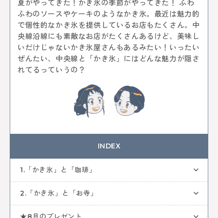
夏がやってきた！かき氷の季節がやってきた！ ふわ
中央線ビールフェスティバル
吉祥寺
本
古本
ふわのソースやケーキのようなかき氷。最近は魅力的
絵本
コーヒー
カフェ
ヴィンテージ
骨董市
で個性的なかき氷を提供しているお店もたくさん。中
木工チャレンジ
ビール
グルメ
央線沿線にも素敵なお店がたくさんあるけど、美味し
ビールフェスティバル
クラフトビール
カーブーツ
いだけじゃないかき氷屋さんもあるみたい！いったい
中央線コーヒーフェスティバル
レトロ
通信
ぜんたい、中央線と「かき氷」にはどんな魅力が隠さ
はじまるしぇ
パン
デザート
ケーキ
ジャズ
れてるっていうの？
音楽
阿佐谷
カレーなる戦い
中央線パンまつり
高円寺フェス
カレー
NTT技術史料館
謎解き
ファミリー向け
ファミリーイベント
武蔵境
遊び
高円寺
NTT
全ての記事をみる
INDEX
1.「かき氷」と「珈琲」
おすすめ情報を投稿する
2.「かき氷」と「お寺」
★8月のプレゼント