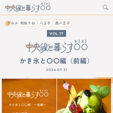
グルメ
阿佐ケ谷
八王子
西八王子
17
CATEGORY
カルチャー
グルメ
アート
イベント
かき氷と〇〇編（前編）
STATION
2024.07.31
中野
高円寺
阿佐ケ谷
荻窪
西荻窪
吉祥寺
三鷹
武蔵境
東小金井
武蔵小金井
国分寺
西国分寺
国立
立川
日野
豊田
八王子
西八王子
高尾
西立川
東中神
中神
昭島
拝島
牛浜
福生
羽村
小作
河辺
東青梅
青梅