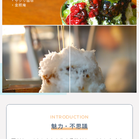
KEYWORD
イルミネーション
お菓子
三鷹
八王子
西八王子
レポート
特集
特集分割版
中央線〇〇散歩
イタリアン
国立
武蔵小金井
東小金井
和菓子
スイーツ
チョコレート
写真
ポートレート
中野サンプラザ
中野ブロードウェイ
中野
サブカル
歴史
アニメ
杉並区
武蔵野市
ゴミ処理場
体験
ワークショップ
バレンタイン
立川
サポート記事
カフェ散歩
イベント
かき氷
阿佐ヶ谷
荻窪
自動車教習所 武蔵境
昭和記念公園
サイエンス
イマジナス
農業
小金井市
西国分寺
高尾
動物
中央線からはじまるしぇ
立川市
日本酒
ノミノイチ
ソーセージ
定食
中央線と暮らす〇〇な人
企業
地域活性化
中央線の魅力発見
辛い物
とんがらしフェスタ
INTRODUCTION
家具
雑貨
リノベーション
模様替え
食器
魅力・不思議
美術館
国分寺
西荻窪
パンまつり
桜
フォトスポット
街歩き