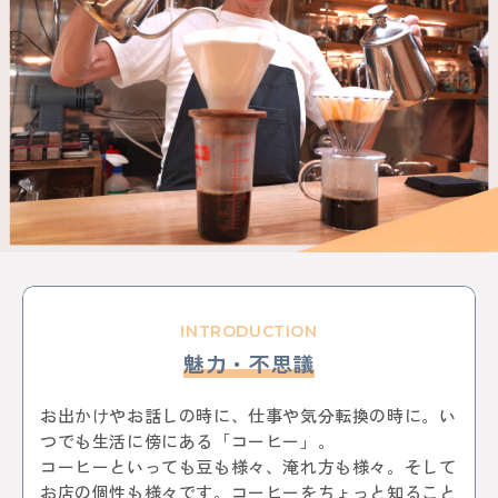
KEYWORD
イルミネーション
お菓子
三鷹
八王子
西八王子
レポート
特集
特集分割版
中央線〇〇散歩
イタリアン
国立
武蔵小金井
東小金井
和菓子
スイーツ
チョコレート
写真
ポートレート
中野サンプラザ
中野ブロードウェイ
中野
サブカル
歴史
アニメ
杉並区
武蔵野市
ゴミ処理場
体験
ワークショップ
バレンタイン
立川
サポート記事
カフェ散歩
イベント
かき氷
阿佐ヶ谷
荻窪
自動車教習所 武蔵境
昭和記念公園
サイエンス
イマジナス
農業
小金井市
西国分寺
高尾
動物
中央線からはじまるしぇ
立川市
日本酒
INTRODUCTION
ノミノイチ
ソーセージ
定食
魅力・不思議
中央線と暮らす〇〇な人
企業
地域活性化
中央線の魅力発見
辛い物
とんがらしフェスタ
お出かけやお話しの時に、仕事や気分転換の時に。い
家具
雑貨
リノベーション
模様替え
食器
つでも生活に傍にある「コーヒー」。
美術館
国分寺
西荻窪
パンまつり
桜
コーヒーといっても豆も様々、淹れ方も様々。そして
フォトスポット
街歩き
お店の個性も様々です。コーヒーをちょっと知ること