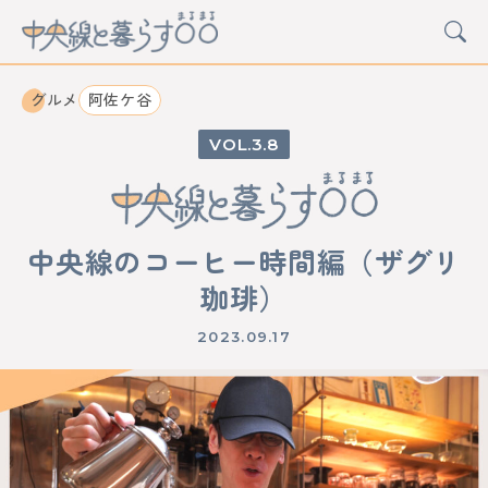
グルメ
阿佐ケ谷
3.8
CATEGORY
カルチャー
グルメ
アート
イベント
中央線のコーヒー時間編（ザグリ
STATION
珈琲）
中野
高円寺
阿佐ケ谷
荻窪
西荻窪
吉祥寺
三鷹
武蔵境
東小金井
武蔵小金井
国分寺
2023.09.17
西国分寺
国立
立川
日野
豊田
八王子
西八王子
高尾
西立川
東中神
中神
昭島
拝島
牛浜
福生
羽村
小作
河辺
東青梅
青梅