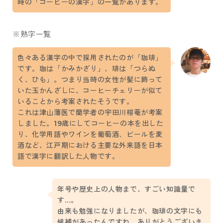
時の「コーヒーの漢字」の一覧があります。
※熟字一覧
色々ある漢字の中で採用されたのが「珈琲」
です。珈は「かみかざり」、琲は「つらぬ
く、ひも」。つまり当時の女性が髪に飾って
いた玉かんざしに、コーヒーチェリーが似て
いることから考案されたそうです。
これは津山藩医で蘭学者の宇田川榕菴が考案
しました。19歳にしてコーヒーの本を出した
り、化学用語やワインを葡萄酒、ビールを麦
酒など、江戸期における主要な外来語を日本
語で漢字に翻訳した人物です。
年号や歴史上の人物まで、すごい知識量で
す…。
由来も勉強になりましたが、珈琲の文字にも
候補があったんですね。ありがとうございま