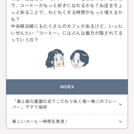
中央線ビールフェスティバル
吉祥寺
本
古本
で、コーヒーがもっと好きになれるかも？お店をちょ
絵本
コーヒー
カフェ
ヴィンテージ
骨董市
っと知ることで、わくわくする時間がもっと増えるか
木工チャレンジ
ビール
グルメ
も？
ビールフェスティバル
クラフトビール
カーブーツ
中央線沿線にもたくさんのカフェがあるけど、いった
中央線コーヒーフェスティバル
レトロ
通信
いぜんたい「コーヒー」にはどんな魅力が隠されてる
はじまるしぇ
パン
デザート
ケーキ
ジャズ
っていうの？
音楽
阿佐谷
カレーなる戦い
中央線パンまつり
高円寺フェス
カレー
NTT技術史料館
謎解き
ファミリー向け
ファミリーイベント
武蔵境
遊び
高円寺
NTT
全ての記事をみる
INDEX
「最上級の農園の豆でこだわりぬく唯一無二のフレー
おすすめ情報を投稿する
バー」ザグリ珈琲
新しいコーヒー時間を発見！