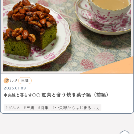
中央線ビールフェスティバル
吉祥寺
本
古本
絵本
コーヒー
カフェ
ヴィンテージ
骨董市
木工チャレンジ
ビール
グルメ
ビールフェスティバル
クラフトビール
カーブーツ
中央線コーヒーフェスティバル
レトロ
通信
はじまるしぇ
パン
デザート
ケーキ
ジャズ
音楽
阿佐谷
カレーなる戦い
中央線パンまつり
高円寺フェス
カレー
NTT技術史料館
謎解き
ファミリー向け
ファミリーイベント
武蔵境
遊び
高円寺
NTT
グルメ
三鷹
全ての記事をみる
2025.01.09
紅茶と合う焼き菓子編（前編）
中央線と暮らす○○
おすすめ情報を投稿する
グルメ
三鷹
特集
中央線からはじまるしぇ