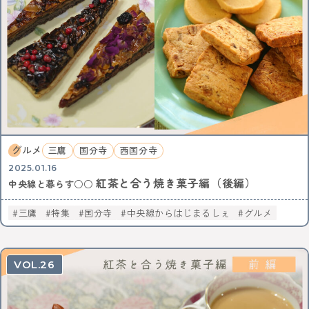
KEYWORD
イルミネーション
お菓子
三鷹
八王子
西八王子
レポート
特集
特集分割版
中央線〇〇散歩
イタリアン
国立
武蔵小金井
東小金井
和菓子
スイーツ
チョコレート
写真
ポートレート
中野サンプラザ
中野ブロードウェイ
中野
サブカル
歴史
アニメ
杉並区
武蔵野市
ゴミ処理場
体験
ワークショップ
バレンタイン
立川
サポート記事
カフェ散歩
グルメ
三鷹
国分寺
西国分寺
イベント
かき氷
阿佐ヶ谷
荻窪
2025.01.16
自動車教習所 武蔵境
昭和記念公園
サイエンス
紅茶と合う焼き菓子編（後編）
中央線と暮らす○○
イマジナス
農業
小金井市
西国分寺
高尾
動物
中央線からはじまるしぇ
立川市
日本酒
三鷹
特集
国分寺
中央線からはじまるしぇ
グルメ
ノミノイチ
ソーセージ
定食
中央線と暮らす〇〇な人
企業
地域活性化
中央線の魅力発見
辛い物
とんがらしフェスタ
26
家具
雑貨
リノベーション
模様替え
食器
美術館
国分寺
西荻窪
パンまつり
桜
フォトスポット
街歩き