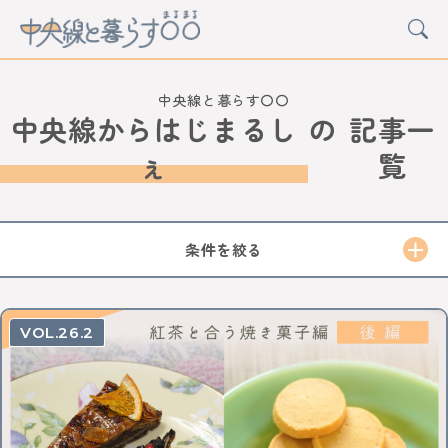
中央線と暮らす〇〇
中央線からはじまるし
の
記事一
ぇ
覧
CATEGORY
カルチャー
グルメ
アート
イベント
条件を絞る
STATION
中野
高円寺
阿佐ケ谷
荻窪
西荻窪
吉祥寺
三鷹
武蔵境
東小金井
武蔵小金井
国分寺
西国分寺
国立
立川
日野
豊田
八王子
26.2
西八王子
高尾
西立川
東中神
中神
昭島
拝島
牛浜
福生
羽村
小作
河辺
東青梅
青梅