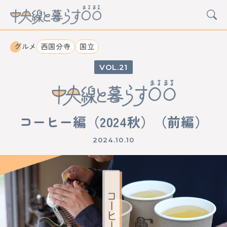
グルメ
西国分寺
国立
21
CATEGORY
カルチャー
グルメ
アート
イベント
コーヒー編（2024秋）（前編）
STATION
2024.10.10
中野
高円寺
阿佐ケ谷
荻窪
西荻窪
吉祥寺
三鷹
武蔵境
東小金井
武蔵小金井
国分寺
西国分寺
国立
立川
日野
豊田
八王子
西八王子
高尾
西立川
東中神
中神
昭島
拝島
牛浜
福生
羽村
小作
河辺
東青梅
青梅