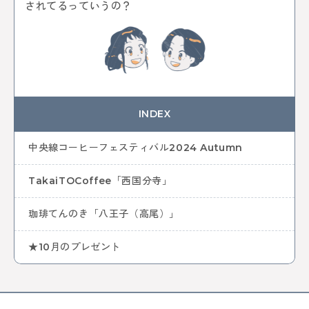
中央線ビールフェスティバル
吉祥寺
本
古本
されてるっていうの？
絵本
コーヒー
カフェ
ヴィンテージ
骨董市
木工チャレンジ
ビール
グルメ
ビールフェスティバル
クラフトビール
カーブーツ
中央線コーヒーフェスティバル
レトロ
通信
はじまるしぇ
パン
デザート
ケーキ
ジャズ
音楽
阿佐谷
カレーなる戦い
中央線パンまつり
INDEX
高円寺フェス
カレー
NTT技術史料館
謎解き
ファミリー向け
ファミリーイベント
武蔵境
中央線コーヒーフェスティバル2024 Autumn
遊び
高円寺
NTT
TakaiTOCoffee「西国分寺」
全ての記事をみる
珈琲てんのき「八王子（高尾）」
おすすめ情報を投稿する
★10月のプレゼント