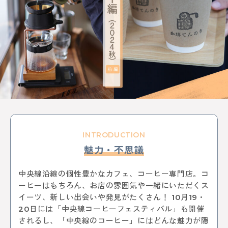
KEYWORD
イルミネーション
お菓子
三鷹
八王子
西八王子
レポート
特集
特集分割版
中央線〇〇散歩
イタリアン
国立
武蔵小金井
東小金井
和菓子
スイーツ
チョコレート
写真
ポートレート
中野サンプラザ
中野ブロードウェイ
中野
サブカル
歴史
アニメ
杉並区
武蔵野市
ゴミ処理場
体験
ワークショップ
バレンタイン
立川
サポート記事
カフェ散歩
イベント
かき氷
阿佐ヶ谷
荻窪
自動車教習所 武蔵境
昭和記念公園
サイエンス
INTRODUCTION
イマジナス
農業
小金井市
西国分寺
高尾
魅力・不思議
動物
中央線からはじまるしぇ
立川市
日本酒
ノミノイチ
ソーセージ
定食
中央線と暮らす〇〇な人
企業
地域活性化
中央線沿線の個性豊かなカフェ、コーヒー専門店。コ
中央線の魅力発見
辛い物
とんがらしフェスタ
ーヒーはもちろん、お店の雰囲気や一緒にいただくス
家具
雑貨
リノベーション
模様替え
食器
イーツ、新しい出会いや発見がたくさん！ 10月19・
美術館
国分寺
西荻窪
パンまつり
桜
20日には「中央線コーヒーフェスティバル」も開催
フォトスポット
街歩き
されるし、「中央線のコーヒー」にはどんな魅力が隠