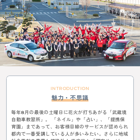
KEYWORD
イルミネーション
お菓子
三鷹
八王子
西八王子
レポート
特集
特集分割版
中央線〇〇散歩
イタリアン
国立
武蔵小金井
東小金井
和菓子
スイーツ
チョコレート
写真
ポートレート
中野サンプラザ
中野ブロードウェイ
中野
サブカル
歴史
アニメ
杉並区
武蔵野市
ゴミ処理場
体験
ワークショップ
バレンタイン
立川
サポート記事
カフェ散歩
イベント
かき氷
阿佐ヶ谷
荻窪
自動車教習所 武蔵境
昭和記念公園
サイエンス
イマジナス
農業
小金井市
西国分寺
高尾
INTRODUCTION
動物
中央線からはじまるしぇ
立川市
日本酒
魅力・不思議
ノミノイチ
ソーセージ
定食
中央線と暮らす〇〇な人
企業
地域活性化
毎年8月の最後の土曜日に花火が打ちあがる「武蔵境
中央線の魅力発見
辛い物
とんがらしフェスタ
自動車教習所」。 「ネイル」や「占い」、「提携保
家具
雑貨
リノベーション
模様替え
食器
育園」まであって、お客様目線のサービスが認められ
美術館
国分寺
西荻窪
パンまつり
桜
都内で一番受講している人が多いみたい。さらに地域
フォトスポット
街歩き