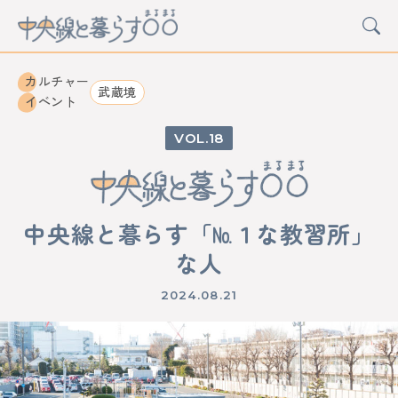
カルチャー
武蔵境
イベント
18
CATEGORY
カルチャー
グルメ
アート
イベント
中央線と暮らす「№１な教習所」
STATION
中野
高円寺
阿佐ケ谷
荻窪
西荻窪
吉祥寺
な人
三鷹
武蔵境
東小金井
武蔵小金井
国分寺
西国分寺
国立
立川
日野
豊田
八王子
2024.08.21
西八王子
高尾
西立川
東中神
中神
昭島
拝島
牛浜
福生
羽村
小作
河辺
東青梅
青梅