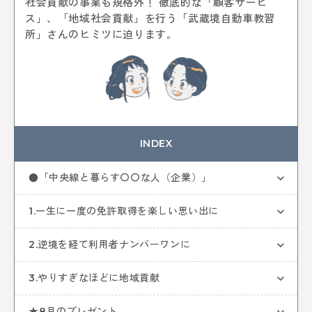
社会貢献の事業も規格外！ 徹底的な「顧客サービ
中央線ビールフェスティバル
吉祥寺
本
古本
ス」、「地域社会貢献」を行う「武蔵境自動車教習
絵本
コーヒー
カフェ
ヴィンテージ
骨董市
所」さんのヒミツに迫ります。
木工チャレンジ
ビール
グルメ
ビールフェスティバル
クラフトビール
カーブーツ
中央線コーヒーフェスティバル
レトロ
通信
はじまるしぇ
パン
デザート
ケーキ
ジャズ
音楽
阿佐谷
カレーなる戦い
中央線パンまつり
高円寺フェス
カレー
NTT技術史料館
謎解き
ファミリー向け
ファミリーイベント
武蔵境
INDEX
遊び
高円寺
NTT
●「中央線と暮らす〇〇な人（企業）」
全ての記事をみる
1.一生に一度の免許取得を楽しい思い出に
2.逆境を経て利用者ナンバーワンに
おすすめ情報を投稿する
3.やりすぎなほどに地域貢献
★8月のプレゼント