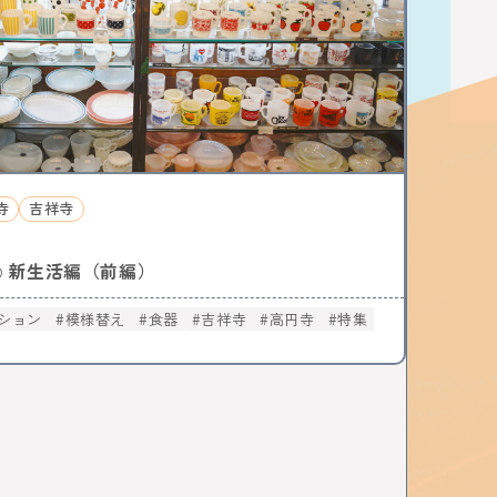
ション
お菓子
三鷹
八王子
西八王子
特集
特集分割版
中央線〇〇散歩
国立
武蔵小金井
東小金井
和菓子
チョコレート
写真
ポートレート
ラザ
中野ブロードウェイ
中野
サブカル
ニメ
杉並区
武蔵野市
ゴミ処理場
体験
ップ
バレンタイン
立川
サポート記事
イベント
かき氷
阿佐ヶ谷
荻窪
寺
吉祥寺
所 武蔵境
昭和記念公園
サイエンス
農業
小金井市
西国分寺
高尾
動物
新生活編（前編）
○
はじまるしぇ
立川市
日本酒
ノミノイチ
定食
中央線と暮らす〇〇な人
企業
ション
模様替え
食器
吉祥寺
高円寺
特集
中央線の魅力発見
辛い物
フェスタ
家具
雑貨
リノベーション
食器
美術館
国分寺
西荻窪
パンまつり
トスポット
街歩き
中央線ビールフェスティバル
本
古本
絵本
コーヒー
カフェ
ジ
骨董市
木工チャレンジ
ビール
グルメ
スティバル
クラフトビール
カーブーツ