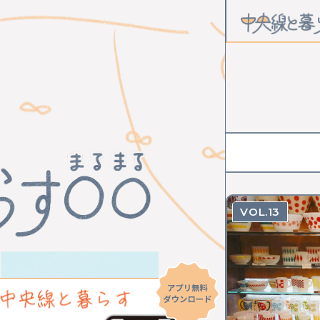
CATEGOR
カルチャー
STATION
中野
高円
13
武蔵境
東
国立
立川
西立川
東
小作
河辺
KEYWOR