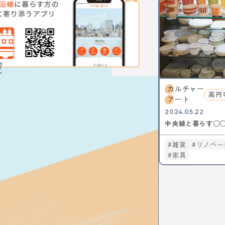
イルミネー
レポート
イタリアン
スイーツ
中野サンプ
歴史
ア
ワークショ
カルチャー
カフェ散歩
高円
アート
自動車教習
2024.05.22
イマジナス
中央線と暮らす○
中央線から
ソーセージ
雑貨
リノベー
地域活性化
家具
とんがらし
模様替え
桜
フォ
吉祥寺
ヴィンテー
ビールフェ