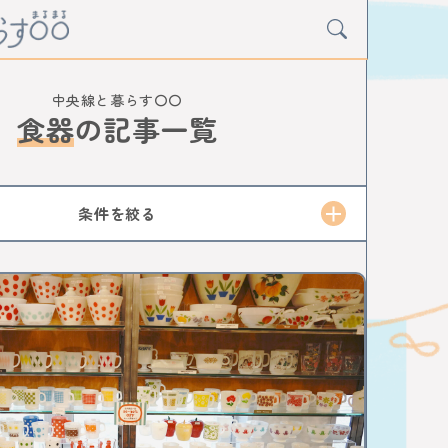
中央線と暮らす〇〇
食器
の
記事一覧
Y
グルメ
アート
イベント
条件を絞る
寺
阿佐ケ谷
荻窪
西荻窪
吉祥寺
三鷹
小金井
武蔵小金井
国分寺
西国分寺
日野
豊田
八王子
西八王子
高尾
中神
中神
昭島
拝島
牛浜
福生
羽村
東青梅
青梅
D