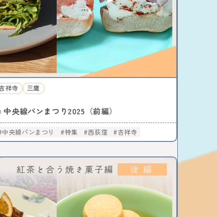
吉祥寺
三鷹
中央線パンまつり2025（前編）
○
中央線パンまつり
特集
西荻窪
吉祥寺