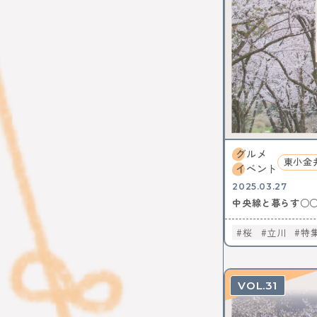
イルミネー
レポート
イタリアン
スイーツ
中野サンプ
歴史
ア
ワークショ
カフェ散歩
自動車教習
グルメ
イマジナス
東小金
イベント
中央線から
2025.03.27
ソーセージ
中央線と暮らす○
地域活性化
とんがらし
桜
立川
特
模様替え
桜
フォ
吉祥寺
31
ヴィンテー
ビールフェ