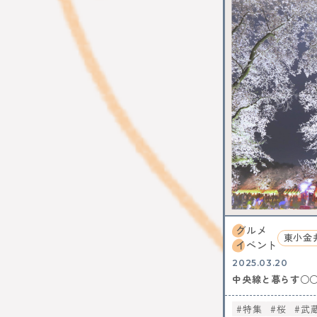
中央線コー
はじまるし
阿佐谷
カレー
N
ファミリー
グルメ
東小金
イベント
2025.03.20
中央線と暮らす○
特集
桜
武