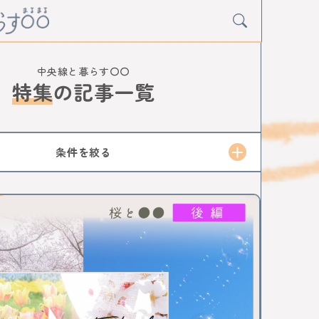
中央線と暮らす〇〇
特集
の
記事一覧
Y
グルメ
アート
イベント
条件を絞る
寺
阿佐ケ谷
荻窪
西荻窪
吉祥寺
三鷹
小金井
武蔵小金井
国分寺
西国分寺
日野
豊田
八王子
西八王子
高尾
中神
中神
昭島
拝島
牛浜
福生
羽村
東青梅
青梅
D