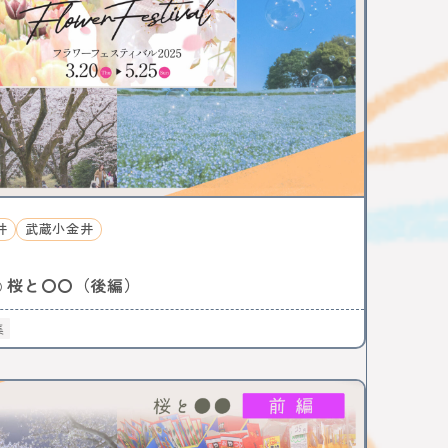
ション
お菓子
三鷹
八王子
西八王子
特集
特集分割版
中央線〇〇散歩
国立
武蔵小金井
東小金井
和菓子
チョコレート
写真
ポートレート
ラザ
中野ブロードウェイ
中野
サブカル
ニメ
杉並区
武蔵野市
ゴミ処理場
体験
ップ
バレンタイン
立川
サポート記事
イベント
かき氷
阿佐ヶ谷
荻窪
所 武蔵境
昭和記念公園
サイエンス
農業
小金井市
西国分寺
高尾
動物
井
武蔵小金井
はじまるしぇ
立川市
日本酒
ノミノイチ
定食
中央線と暮らす〇〇な人
企業
桜と〇〇（後編）
○
中央線の魅力発見
辛い物
フェスタ
家具
雑貨
リノベーション
集
食器
美術館
国分寺
西荻窪
パンまつり
トスポット
街歩き
中央線ビールフェスティバル
本
古本
絵本
コーヒー
カフェ
ジ
骨董市
木工チャレンジ
ビール
グルメ
スティバル
クラフトビール
カーブーツ