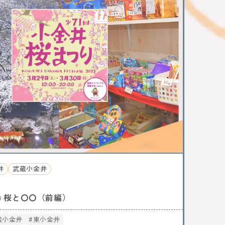
ヒーフェスティバル
レトロ
通信
ぇ
パン
デザート
ケーキ
ジャズ
音楽
カレーなる戦い
中央線パンまつり
高円寺フェス
TT技術史料館
謎解き
ファミリー向け
イベント
武蔵境
遊び
高円寺
NTT
全ての記事をみる
おすすめ情報を投稿する
井
武蔵小金井
桜と〇〇（前編）
○
蔵小金井
東小金井