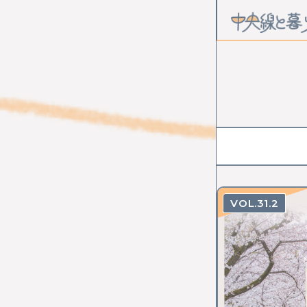
CATEGOR
カルチャー
STATION
中野
高円
31.2
武蔵境
東
国立
立川
西立川
東
小作
河辺
KEYWOR