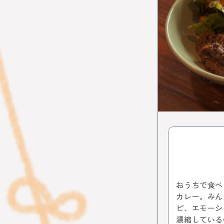
イルミネー
レポート
イタリアン
スイーツ
中野サンプ
歴史
ア
ワークショ
カフェ散歩
自動車教習
イマジナス
中央線から
ソーセージ
地域活性化
とんがらし
模様替え
桜
フォ
おうちで食べ
吉祥寺
カレー。みん
ヴィンテー
ピ、エモーシ
ビールフェ
濃縮している