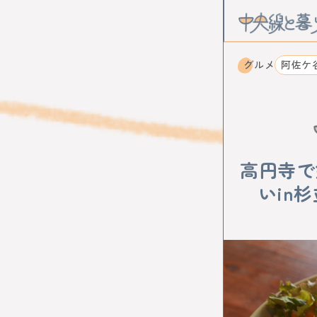
グルメ
阿佐ケ
CATEGOR
カルチャー
高円寺で
STATION
いin杉
中野
高円
武蔵境
東
国立
立川
西立川
東
小作
河辺
KEYWOR