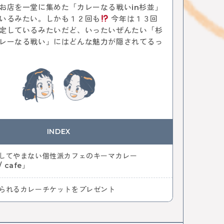
ヒーフェスティバル
レトロ
通信
お店を一堂に集めた「カレーなる戦いin杉並」
ぇ
パン
デザート
ケーキ
ジャズ
音楽
いるみたい。しかも１２回も
今年は１３回
カレーなる戦い
中央線パンまつり
高円寺フェス
定しているみたいだど、いったいぜんたい「杉
TT技術史料館
謎解き
ファミリー向け
レーなる戦い」にはどんな魅力が隠されてるっ
イベント
武蔵境
遊び
高円寺
NTT
全ての記事をみる
おすすめ情報を投稿する
INDEX
してやまない個性派カフェのキーマカレー
/ cafe」
られるカレーチケットをプレゼント