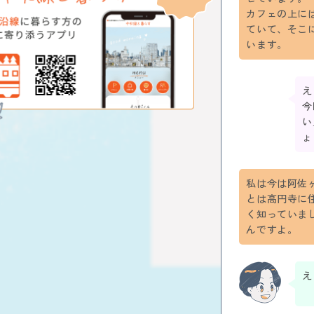
カフェの上に
ていて、そこ
います。
え
今
い
ょ
私は今は阿佐
とは高円寺に
く知っていま
んですよ。
え