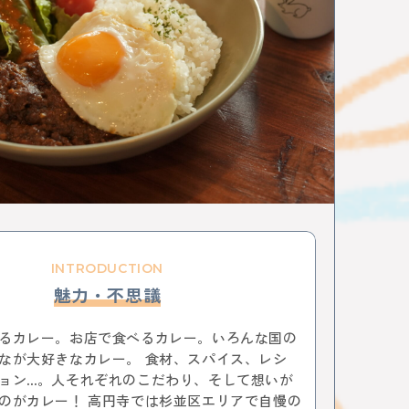
ション
お菓子
三鷹
八王子
西八王子
特集
特集分割版
中央線〇〇散歩
国立
武蔵小金井
東小金井
和菓子
チョコレート
写真
ポートレート
ラザ
中野ブロードウェイ
中野
サブカル
ニメ
杉並区
武蔵野市
ゴミ処理場
体験
ップ
バレンタイン
立川
サポート記事
イベント
かき氷
阿佐ヶ谷
荻窪
所 武蔵境
昭和記念公園
サイエンス
農業
小金井市
西国分寺
高尾
動物
はじまるしぇ
立川市
日本酒
ノミノイチ
定食
中央線と暮らす〇〇な人
企業
INTRODUCTION
中央線の魅力発見
辛い物
フェスタ
家具
雑貨
リノベーション
魅力・不思議
食器
美術館
国分寺
西荻窪
パンまつり
トスポット
街歩き
中央線ビールフェスティバル
るカレー。お店で食べるカレー。いろんな国の
本
古本
絵本
コーヒー
カフェ
なが大好きなカレー。 食材、スパイス、レシ
ジ
骨董市
木工チャレンジ
ビール
グルメ
ョン…。人それぞれのこだわり、そして想いが
スティバル
クラフトビール
カーブーツ
のがカレー！ 高円寺では杉並区エリアで自慢の