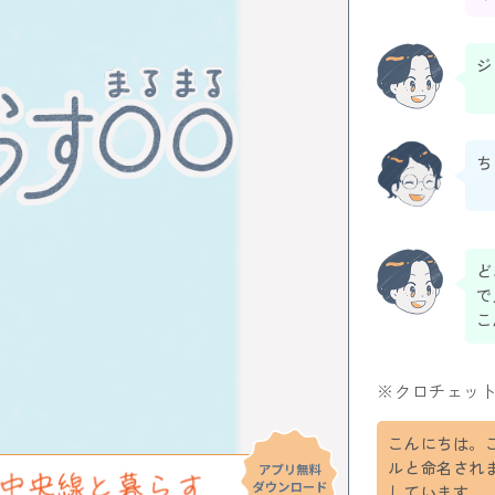
ジ
ち
ど
で
こ
※クロチェッ
こんにちは。
ルと命名され
しています。