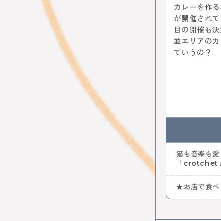
中央線コー
カレーを作る
はじまるし
が開催されて
阿佐谷
目の開催も決
カレー
N
並エリアのカ
ファミリー
ていうの？
猫も音楽も愛
「crotchet 
★お店で食べ