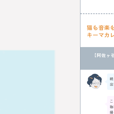
猫も音楽
キーマカレー
【阿佐ヶ谷】
続
出
こ
珈
帰