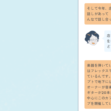
そして今年、
話しがあって
んなで話し合
店
を
ど
楽器を弾いて
はフレックス
ているんです
プトで地下に
オーナーが音
ギターが20
中心にこのカ
ブを開催して