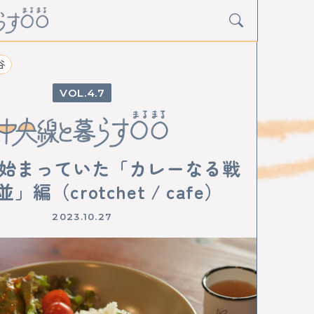
谷
4.7
Y
グルメ
アート
イベント
始まっていた「カレーなる戦
並」編（crotchet / cafe）
寺
阿佐ケ谷
荻窪
西荻窪
吉祥寺
三鷹
小金井
武蔵小金井
国分寺
西国分寺
2023.10.27
日野
豊田
八王子
西八王子
高尾
中神
中神
昭島
拝島
牛浜
福生
羽村
東青梅
青梅
D