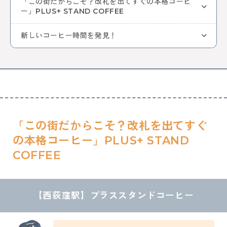
「この街だからこそ？改札を出てすぐの本格コーヒ
中央線ビールフェスティバル
吉祥寺
本
古本
ー」PLUS+ STAND COFFEE
絵本
コーヒー
カフェ
ヴィンテージ
骨董市
木工チャレンジ
ビール
グルメ
新しいコーヒー時間を発見！
ビールフェスティバル
クラフトビール
カーブーツ
中央線コーヒーフェスティバル
レトロ
通信
はじまるしぇ
パン
デザート
ケーキ
ジャズ
音楽
阿佐谷
カレーなる戦い
中央線パンまつり
高円寺フェス
カレー
NTT技術史料館
謎解き
ファミリー向け
ファミリーイベント
武蔵境
遊び
高円寺
NTT
「この街だからこそ？改札を出てすぐ
の本格コーヒー」PLUS+ STAND
全ての記事をみる
COFFEE
おすすめ情報を投稿する
【
西荻窪
駅】
プラススタンドコーヒー