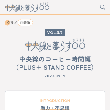
グルメ
西荻窪
3.7
CATEGORY
カルチャー
グルメ
アート
イベント
中央線のコーヒー時間編
STATION
（PLUS+ STAND COFFEE）
中野
高円寺
阿佐ケ谷
荻窪
西荻窪
吉祥寺
三鷹
武蔵境
東小金井
武蔵小金井
国分寺
2023.09.17
西国分寺
国立
立川
日野
豊田
八王子
西八王子
高尾
西立川
東中神
中神
昭島
拝島
牛浜
福生
羽村
小作
河辺
東青梅
青梅
INTRODUCTION
魅力・不思議