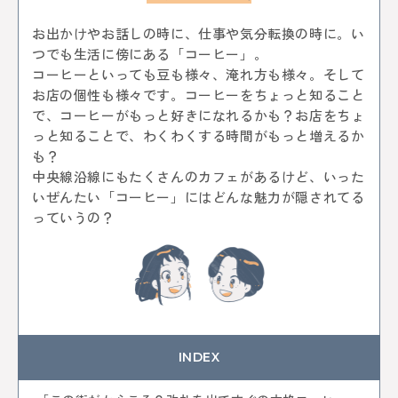
KEYWORD
お出かけやお話しの時に、仕事や気分転換の時に。い
イルミネーション
お菓子
三鷹
八王子
つでも生活に傍にある「コーヒー」。
西八王子
レポート
特集
特集分割版
コーヒーといっても豆も様々、淹れ方も様々。そして
中央線〇〇散歩
イタリアン
国立
武蔵小金井
お店の個性も様々です。コーヒーをちょっと知ること
東小金井
和菓子
スイーツ
チョコレート
写真
で、コーヒーがもっと好きになれるかも？お店をちょ
ポートレート
中野サンプラザ
中野ブロードウェイ
っと知ることで、わくわくする時間がもっと増えるか
中野
サブカル
歴史
アニメ
杉並区
も？
武蔵野市
ゴミ処理場
体験
ワークショップ
中央線沿線にもたくさんのカフェがあるけど、いった
バレンタイン
立川
サポート記事
カフェ散歩
いぜんたい「コーヒー」にはどんな魅力が隠されてる
イベント
かき氷
阿佐ヶ谷
荻窪
っていうの？
自動車教習所 武蔵境
昭和記念公園
サイエンス
イマジナス
農業
小金井市
西国分寺
高尾
動物
中央線からはじまるしぇ
立川市
日本酒
ノミノイチ
ソーセージ
定食
中央線と暮らす〇〇な人
企業
地域活性化
中央線の魅力発見
辛い物
とんがらしフェスタ
家具
雑貨
リノベーション
模様替え
食器
INDEX
美術館
国分寺
西荻窪
パンまつり
桜
フォトスポット
街歩き