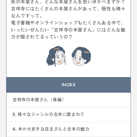
街の本屋さん、どんな本屋さんを思い浮かべますか？
KEYWORD
吉祥寺にはたくさんの本屋さんがあって、個性も様々
イルミネーション
お菓子
三鷹
八王子
なんですって。
西八王子
レポート
特集
特集分割版
電子書籍やオンラインショップもたくさんある中で、
中央線〇〇散歩
イタリアン
国立
武蔵小金井
いったいぜんたい「吉祥寺の本屋さん」にはどんな魅
東小金井
和菓子
スイーツ
チョコレート
写真
力が隠されてるっていうの？
ポートレート
中野サンプラザ
中野ブロードウェイ
中野
サブカル
歴史
アニメ
杉並区
武蔵野市
ゴミ処理場
体験
ワークショップ
バレンタイン
立川
サポート記事
カフェ散歩
イベント
かき氷
阿佐ヶ谷
荻窪
自動車教習所 武蔵境
昭和記念公園
サイエンス
イマジナス
農業
小金井市
西国分寺
高尾
INDEX
動物
中央線からはじまるしぇ
立川市
日本酒
ノミノイチ
ソーセージ
定食
吉祥寺の本屋さん（後編）
中央線と暮らす〇〇な人
企業
地域活性化
中央線の魅力発見
辛い物
とんがらしフェスタ
5. 様々なジャンルの古本に囲まれて
家具
雑貨
リノベーション
模様替え
食器
美術館
国分寺
西荻窪
パンまつり
桜
6. 本が大好きな店主さんと古本の魅力
フォトスポット
街歩き