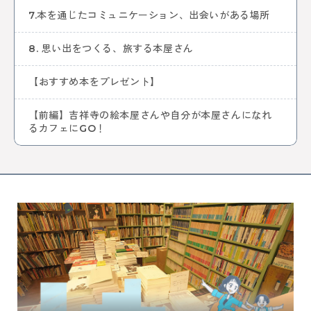
中央線ビールフェスティバル
吉祥寺
本
古本
7.本を通じたコミュニケーション、出会いがある場所
絵本
コーヒー
カフェ
ヴィンテージ
骨董市
木工チャレンジ
ビール
グルメ
8. 思い出をつくる、旅する本屋さん
ビールフェスティバル
クラフトビール
カーブーツ
中央線コーヒーフェスティバル
レトロ
通信
【おすすめ本をプレゼント】
はじまるしぇ
パン
デザート
ケーキ
ジャズ
音楽
阿佐谷
カレーなる戦い
中央線パンまつり
【前編】吉祥寺の絵本屋さんや自分が本屋さんになれ
高円寺フェス
カレー
NTT技術史料館
謎解き
るカフェにGO！
ファミリー向け
ファミリーイベント
武蔵境
遊び
高円寺
NTT
全ての記事をみる
おすすめ情報を投稿する