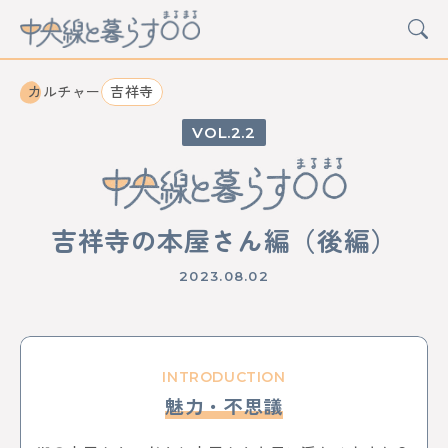
カルチャー
吉祥寺
2.2
CATEGORY
カルチャー
グルメ
アート
イベント
吉祥寺の本屋さん編（後編）
STATION
2023.08.02
中野
高円寺
阿佐ケ谷
荻窪
西荻窪
吉祥寺
三鷹
武蔵境
東小金井
武蔵小金井
国分寺
西国分寺
国立
立川
日野
豊田
八王子
西八王子
高尾
西立川
東中神
中神
昭島
INTRODUCTION
拝島
牛浜
福生
羽村
小作
河辺
東青梅
青梅
魅力・不思議