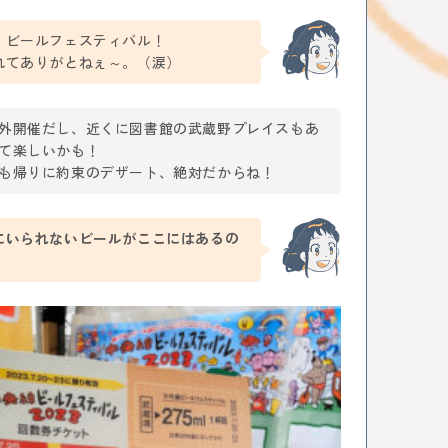
ヒーフェスティバル
レトロ
通信
ぇ
パン
デザート
ケーキ
ジャズ
音楽
！ビールフェスティバル！
カレーなる戦い
中央線パンまつり
高円寺フェス
れてありがとねぇ～。（涙）
TT技術史料館
謎解き
ファミリー向け
イベント
武蔵境
遊び
高円寺
NTT
外開催だし、近くに図書館の武蔵野プレイスもあ
て楽しいかも！
全ての記事をみる
も帰りに約束のデザート、絶対だからね！
おすすめ情報を投稿する
にいられないビールがここにはあるの