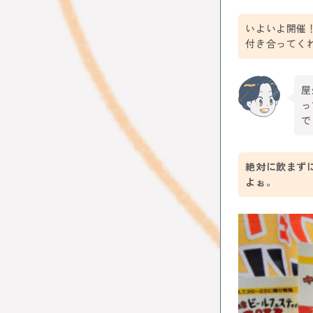
中央線コー
はじまるし
いよいよ開催
阿佐谷
付き合ってく
カレー
N
ファミリー
屋
っ
で
絶対に飲まず
よぉ。