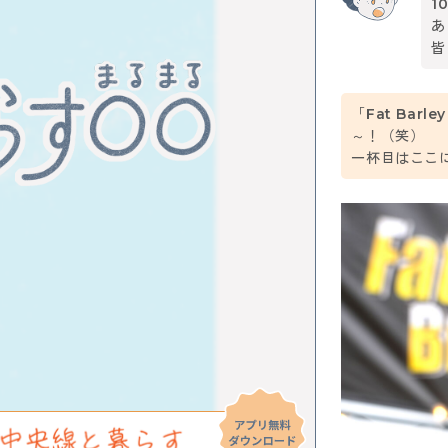
1
あ
皆
「Fat Bar
～！（笑）
一杯目はここ