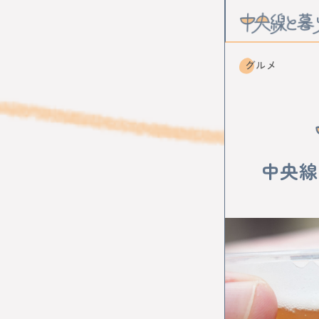
グルメ
CATEGOR
カルチャー
中央線
STATION
中野
高円
武蔵境
東
国立
立川
西立川
東
小作
河辺
KEYWOR