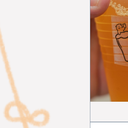
イルミネー
レポート
イタリアン
スイーツ
中野サンプ
歴史
ア
ワークショ
カフェ散歩
自動車教習
イマジナス
中央線から
ソーセージ
地域活性化
とんがらし
模様替え
桜
フォ
吉祥寺
ヴィンテー
ビールフェ