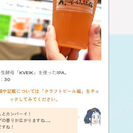
生酵母「KVEIK」を使ったIPA。
U：30
類や記載については「クラフトビール編」をチェ
ックしてみてください。
んとカンパーイ！
プの香りが広がりますね…。
ですね！