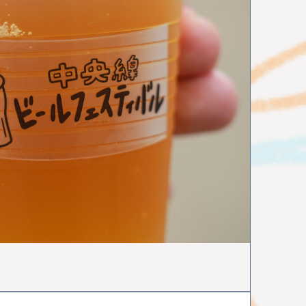
ション
お菓子
三鷹
八王子
西八王子
特集
特集分割版
中央線〇〇散歩
国立
武蔵小金井
東小金井
和菓子
チョコレート
写真
ポートレート
ラザ
中野ブロードウェイ
中野
サブカル
ニメ
杉並区
武蔵野市
ゴミ処理場
体験
ップ
バレンタイン
立川
サポート記事
イベント
かき氷
阿佐ヶ谷
荻窪
所 武蔵境
昭和記念公園
サイエンス
農業
小金井市
西国分寺
高尾
動物
はじまるしぇ
立川市
日本酒
ノミノイチ
定食
中央線と暮らす〇〇な人
企業
中央線の魅力発見
辛い物
フェスタ
家具
雑貨
リノベーション
食器
美術館
国分寺
西荻窪
パンまつり
トスポット
街歩き
中央線ビールフェスティバル
本
古本
絵本
コーヒー
カフェ
ジ
骨董市
木工チャレンジ
ビール
グルメ
スティバル
クラフトビール
カーブーツ