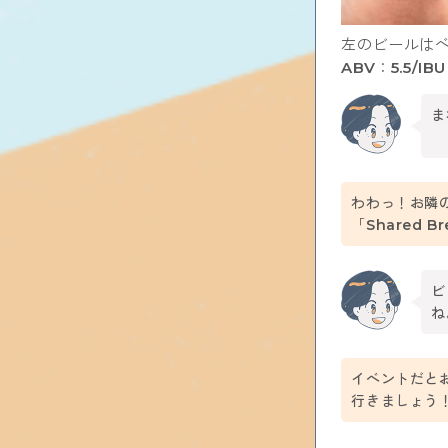
左のビールは
ABV：5.5/IB
ま
わわっ！お隣
「Shared B
ビ
ね
イベントだと
行きましょう