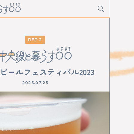
2
Y
グルメ
アート
イベント
ビールフェスティバル2023
2023.07.25
寺
阿佐ケ谷
荻窪
西荻窪
吉祥寺
三鷹
小金井
武蔵小金井
国分寺
西国分寺
日野
豊田
八王子
西八王子
高尾
中神
中神
昭島
拝島
牛浜
福生
羽村
東青梅
青梅
D